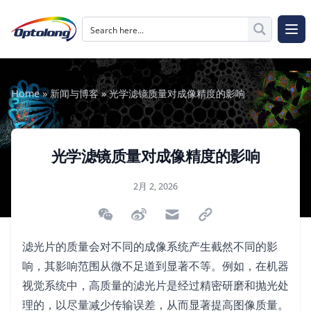
跳至内容
The Logo of Optolong Optics Co., Ltd.
打开
Home
»
新闻与博客
»
光学滤镜质量对成像精度的影响
光学滤镜质量对成像精度的影响
发布于
2月 2, 2026
微信扫描二维码分享文章
分享到微博
通过电子邮件分享
通过链接分享
滤光片的质量会对不同的成像系统产生截然不同的影
响，其影响范围从微不足道到显著不等。例如，在机器
视觉系统中，高质量的滤光片是经过精密研磨和抛光处
理的，以尽量减少传输误差，从而显著提高图像质量。