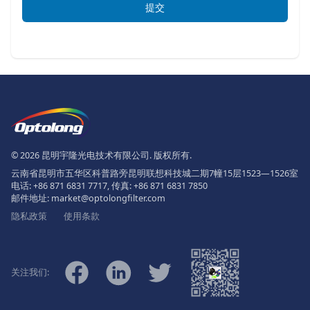
提交
页脚
The Logo of Optolong Optics Co., 
© 2026 昆明宇隆光电技术有限公司. 版权所有.
云南省昆明市五华区科普路旁昆明联想科技城二期7幢15层1523—1526室
电话:
+86 871 6831 7717
, 传真:
+86 871 6831 7850
邮件地址:
market@optolongfilter.com
隐私政策
使用条款
微信
Facebook
Linkedin
Twitter
关注我们: