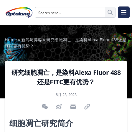
跳至内容
The Logo of Optolong Optics Co., Ltd.
打开
Home
»
新闻与博客
»
研究细胞凋亡，是染料Alexa Fluor 488还是
FITC更有优势？
研究细胞凋亡，是染料Alexa Fluor 488
还是FITC更有优势？
发布于
8月 23, 2023
微信扫描二维码分享文章
分享到微博
通过电子邮件分享
通过链接分享
细胞凋亡研究简介