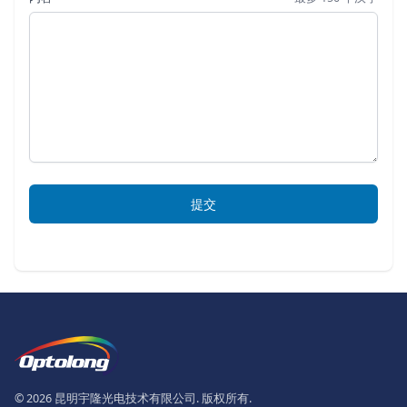
提交
页脚
The Logo of Optolong Optics Co., 
© 2026 昆明宇隆光电技术有限公司. 版权所有.