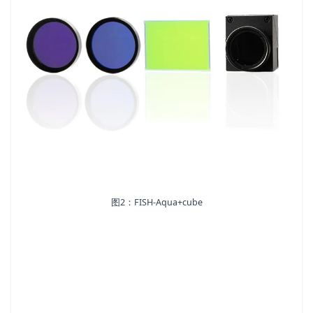
图2：FISH-Aqua+cube