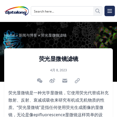
跳至内容
The Logo of Optolong Optics Co., Ltd.
打开
Home
»
新闻与博客
»
荧光显微镜滤镜
荧光显微镜滤镜
发布于
4月 8, 2023
微信扫描二维码分享文章
分享到微博
通过电子邮件分享
通过链接分享
荧光显微镜是一种光学显微镜，它使用荧光代替或补充
散射、反射、衰减或吸收来研究有机或无机物质的性
质。“荧光显微镜”是指任何使用荧光生成图像的显微
镜，无论是像epifluorescence显微镜这样简单的设