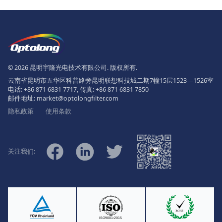
页脚
The Logo of Optolong Optics Co., 
© 2026 昆明宇隆光电技术有限公司. 版权所有.
云南省昆明市五华区科普路旁昆明联想科技城二期7幢15层1523—1526室
电话:
+86 871 6831 7717
, 传真:
+86 871 6831 7850
邮件地址:
market@optolongfilter.com
隐私政策
使用条款
微信
Facebook
Linkedin
Twitter
关注我们:
Ⓡ
ISO9001:2015