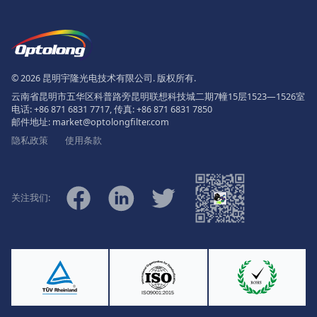
页脚
The Logo of Optolong Optics Co., 
© 2026 昆明宇隆光电技术有限公司. 版权所有.
云南省昆明市五华区科普路旁昆明联想科技城二期7幢15层1523—1526室
电话:
+86 871 6831 7717
, 传真:
+86 871 6831 7850
邮件地址:
market@optolongfilter.com
隐私政策
使用条款
微信
Facebook
Linkedin
Twitter
关注我们:
Ⓡ
ISO9001:2015