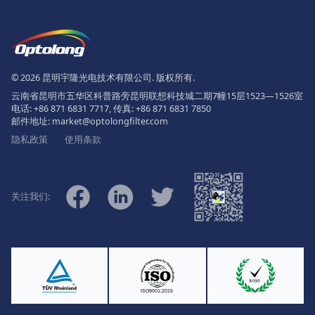
页脚
The Logo of Optolong Optics Co., 
© 2026 昆明宇隆光电技术有限公司. 版权所有.
云南省昆明市五华区科普路旁昆明联想科技城二期7幢15层1523—1526室
电话:
+86 871 6831 7717
, 传真:
+86 871 6831 7850
邮件地址:
market@optolongfilter.com
隐私政策
使用条款
微信
Facebook
Linkedin
Twitter
关注我们:
Ⓡ
ISO9001:2015