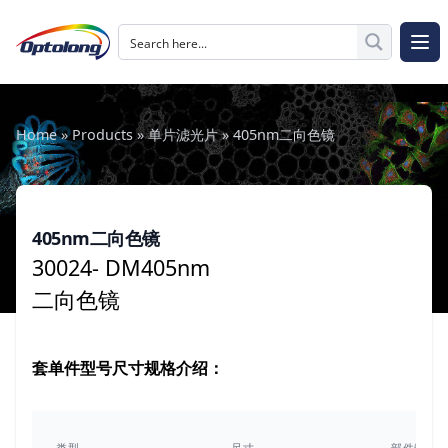
跳至内容
The Logo of Optolong Optics Co., Ltd.
打开
Home
»
Products
»
单片滤光片
»
405nm二向色镜
405nm二向色镜
30024- DM405nm
二向色镜
套单件型号尺寸规格介绍：
类型
尺寸
部件编号