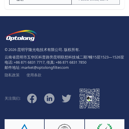
页脚
The Logo of Optolong Optics Co., 
© 2026 昆明宇隆光电技术有限公司. 版权所有.
云南省昆明市五华区科普路旁昆明联想科技城二期7幢15层1523—1526室
电话:
+86 871 6831 7717
, 传真:
+86 871 6831 7850
邮件地址:
market@optolongfilter.com
隐私政策
使用条款
微信
Facebook
Linkedin
Twitter
关注我们: