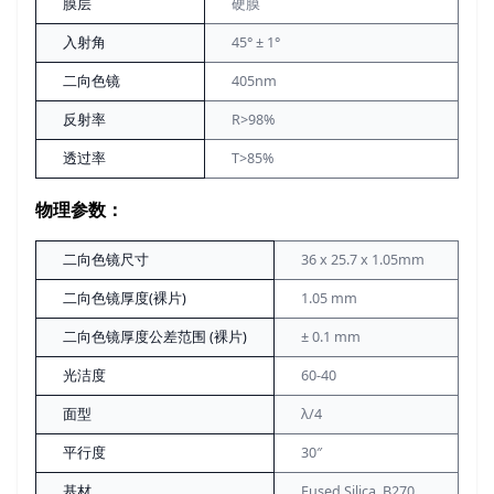
膜层
硬膜
入射角
45° ± 1°
二向色镜
405nm
反射率
R>98%
透过率
T>85%
物理参数：
二向色镜尺寸
36 x 25.7 x 1.05mm
二向色镜厚度(裸片)
1.05 mm
二向色镜厚度公差范围 (裸片)
± 0.1 mm
光洁度
60-40
面型
λ/4
平行度
30″
基材
Fused Silica, B270