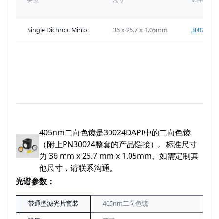
Single Dichroic Mirror
36 x 25.7 x 1.05mm
30024-D
405nm二向色镜是30024DAPI中的二向色镜
（附上PN30024整套的产品链接）。标准尺寸
为 36 mm x 25.7 mm x 1.05mm。如需定制其
他尺寸，请联系沟通。
光谱参数：
带通型滤光片套装
405nm二向色镜