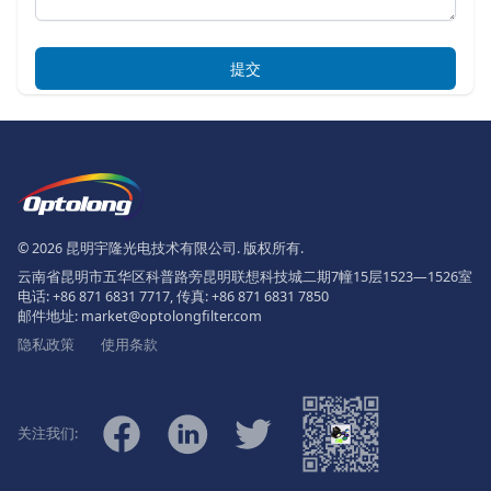
提交
页脚
The Logo of Optolong Optics Co., 
© 2026 昆明宇隆光电技术有限公司. 版权所有.
云南省昆明市五华区科普路旁昆明联想科技城二期7幢15层1523—1526室
电话:
+86 871 6831 7717
, 传真:
+86 871 6831 7850
邮件地址:
market@optolongfilter.com
隐私政策
使用条款
微信
Facebook
Linkedin
Twitter
关注我们: