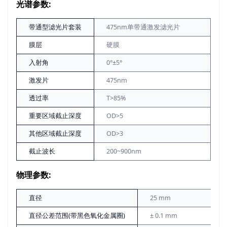
光谱参数:
带通型滤光片套装
475nm单带通激发滤光片
膜层
硬膜
入射角
0°±5°
激发片
475nm
透过率
T>85%
重要区域截止深度
OD>5
其他区域截止深度
OD>3
截止波长
200~900nm
物理参数:
直径
25 mm
直径公差范围(带黑色氧化金属圈)
± 0.1 mm