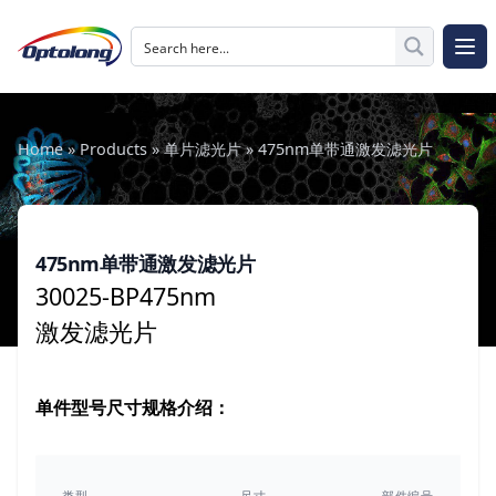
跳至内容
The Logo of Optolong Optics Co., Ltd.
打开
Home
»
Products
»
单片滤光片
»
475nm单带通激发滤光片
475nm单带通激发滤光片
30025-BP475nm
激发滤光片
单件型号尺寸规格介绍：
类型
尺寸
部件编号