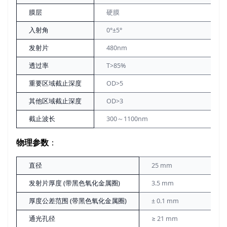
膜层
硬膜
入射角
0°±5°
发射片
480nm
透过率
T>85%
重要区域截止深度
OD>5
其他区域截止深度
OD>3
截止波长
300～1100nm
物理参数
：
直径
25 mm
发射片厚度 (带黑色氧化金属圈)
3.5 mm
厚度公差范围 (带黑色氧化金属圈)
± 0.1 mm
通光孔径
≥ 21 mm