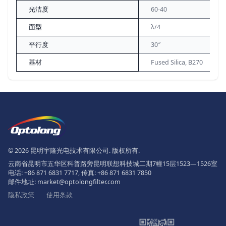
光洁度
60-40
面型
λ/4
平行度
30″
基材
Fused Silica, B270
页脚
The Logo of Optolong Optics Co., 
© 2026 昆明宇隆光电技术有限公司. 版权所有.
云南省昆明市五华区科普路旁昆明联想科技城二期7幢15层1523—1526室
电话:
+86 871 6831 7717
, 传真:
+86 871 6831 7850
邮件地址:
market@optolongfilter.com
隐私政策
使用条款
微信