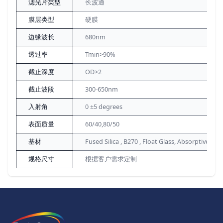
滤光片类型
长波通
膜层类型
硬膜
边缘波长
680nm
透过率
Tmin>90%
截止深度
OD>2
截止波段
300-650nm
入射角
0 ±5 degrees
表面质量
60/40,80/50
基材
Fused Silica , B270 , Float Glass, Absorptive Gla
规格尺寸
根据客户需求定制
页脚
The Logo of Optolong Optics Co., 