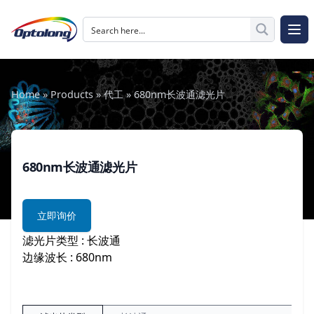
跳至内容
The Logo of Optolong Optics Co., Ltd.
打开
Home
»
Products
»
代工
»
680nm长波通滤光片
680nm长波通滤光片
立即询价
滤光片类型 : 长波通
边缘波长 : 680nm