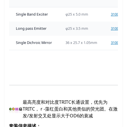
Single Band Exciter
φ25 x 5.0 mm
31004-B
Long pass Emitter
φ25 x 3.5 mm
31004-L
Single Dichroic Mirror
36 x 25.7 x 1.05mm
31004- 
最高亮度和对比度TRITC长通设置，优先为
TRITC， r -藻红蛋白和其他类似的荧光团。在激
发/发射交叉处显示大于OD6的衰减
套装信息描述：