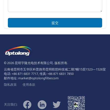
提交
页脚
The Logo of Optolong Optics Co., 
© 2026 昆明宇隆光电技术有限公司. 版权所有.
云南省昆明市五华区科普路旁昆明联想科技城二期7幢15层1523—1526室
电话:
+86 871 6831 7717
, 传真:
+86 871 6831 7850
邮件地址:
market@optolongfilter.com
隐私政策
使用条款
微信
Facebook
Linkedin
Twitter
关注我们: