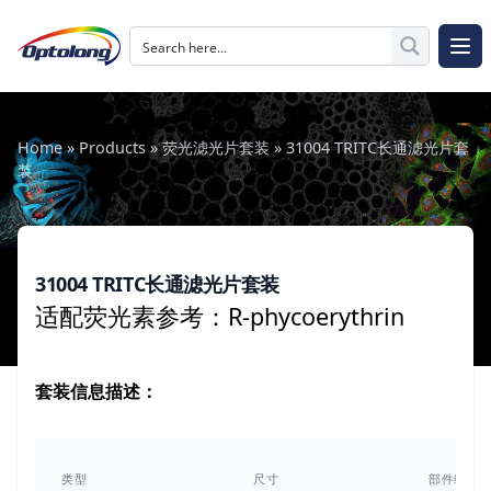
跳至内容
The Logo of Optolong Optics Co., Ltd.
打开
Home
»
Products
»
荧光滤光片套装
»
31004 TRITC长通滤光片套
装
31004 TRITC长通滤光片套装
适配荧光素参考：R-phycoerythrin
套装信息描述：
类型
尺寸
部件编号