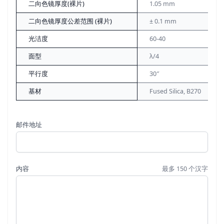
二向色镜厚度(裸片)
1.05 mm
二向色镜厚度公差范围 (裸片)
± 0.1 mm
光洁度
60-40
面型
λ/4
平行度
30″
基材
Fused Silica, B270
邮件地址
内容
最多 150 个汉字