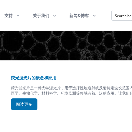
支持
关于我们
新闻&博客
荧光滤光片的概念和应用
荧光滤光片是一种光学滤光片，用于选择性地透射或反射特定波长范围内
医学、生物化学、材料科学、环境监测等领域有着广泛的应用。让我们仔
阅读更多