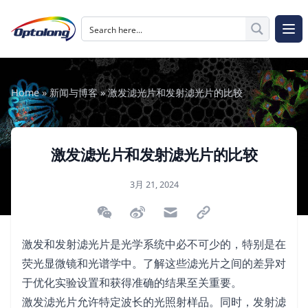
跳至内容
The Logo of Optolong Optics Co., Ltd.
打开
Home
»
新闻与博客
»
激发滤光片和发射滤光片的比较
激发滤光片和发射滤光片的比较
发布于
3月 21, 2024
微信扫描二维码分享文章
分享到微博
通过电子邮件分享
通过链接分享
激发和发射滤光片是光学系统中必不可少的，特别是在
荧光显微镜和光谱学中。了解这些滤光片之间的差异对
于优化实验设置和获得准确的结果至关重要。
激发滤光片允许特定波长的光照射样品。同时，发射滤