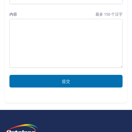
内容
最多 150 个汉字
提交
页脚
The Logo of Optolong Optics Co., 