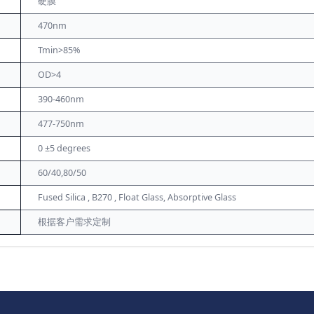
硬膜
470nm
Tmin>85%
OD>4
390-460nm
477-750nm
0 ±5 degrees
60/40,80/50
Fused Silica , B270 , Float Glass, Absorptive Glass
根据客户需求定制