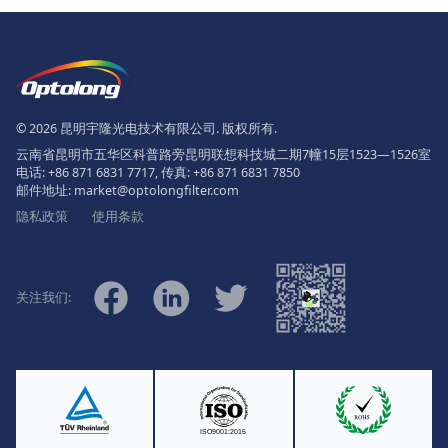
页脚
The Logo of Optolong Optics Co., 
© 2026 昆明宇隆光电技术有限公司. 版权所有.
云南省昆明市五华区科普路旁昆明联想科技城二期7幢15层1523—1526室
电话:
+86 871 6831 7717
, 传真:
+86 871 6831 7850
邮件地址:
market@optolongfilter.com
隐私政策
使用条款
微信
Facebook
Linkedin
Twitter
关注我们:
Ⓡ
ISO9001:2015