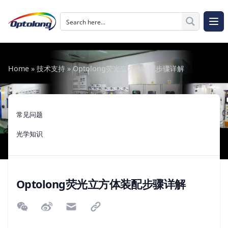
跳至内容
The Logo of Optolong Optics Co., Ltd.
打开
Home
»
技术支持
»
Optolong荧光立方体装配步骤详解
常见问题
光学知识
Optolong荧光立方体装配步骤详解
微信扫描二维码分享文章
分享到微博
通过电子邮件分享
通过链接分享