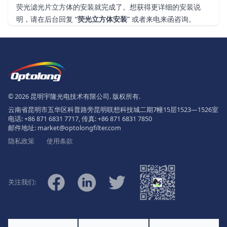
荧光滤光片立方体的安装就完成了。想获得更详细的安装说
明，请在后台回复 “
荧光立方体安装
” 或者来电来函咨询。
页脚
The Logo of Optolong Optics Co., 
© 2026 昆明宇隆光电技术有限公司. 版权所有.
云南省昆明市五华区科普路旁昆明联想科技城二期7幢15层1523—1526室
电话:
+86 871 6831 7717
, 传真:
+86 871 6831 7850
邮件地址:
market@optolongfilter.com
隐私政策
使用条款
微信
Facebook
Linkedin
Twitter
关注我们: