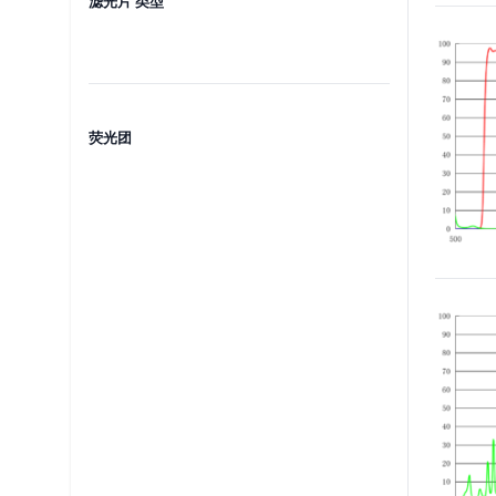
滤光片 类型
荧光团