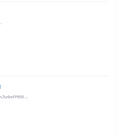
…
装
TurboFP650 …