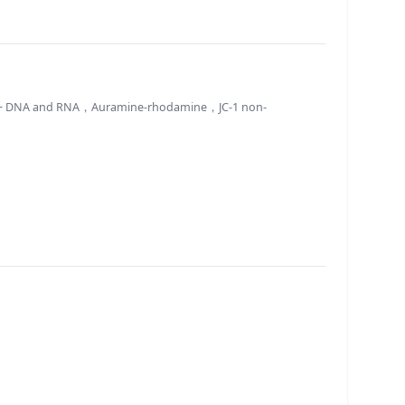
NA and RNA，Auramine-rhodamine，JC-1 non-