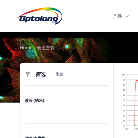
跳至内容
The Logo of Optolong Optics Co., Ltd.
产品
Home
»
长通套装
筛选
筛选
重置
波长 (纳米)