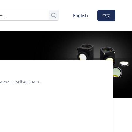
English
中文
xa Fluor® 405,DAPI …