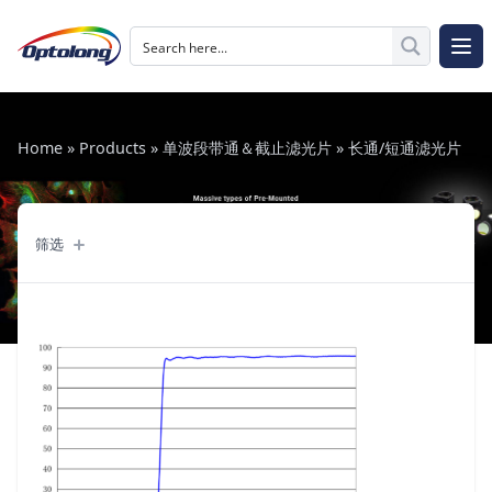
跳至内容
The Logo of Optolong Optics Co., Ltd.
打开
Home
»
Products
»
单波段带通＆截止滤光片
»
长通/短通滤光片
筛选
筛选