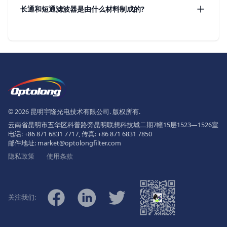
长通和短通滤波器是由什么材料制成的?
页脚
The Logo of Optolong Optics Co., 
© 2026 昆明宇隆光电技术有限公司. 版权所有.
云南省昆明市五华区科普路旁昆明联想科技城二期7幢15层1523—1526室
电话:
+86 871 6831 7717
, 传真:
+86 871 6831 7850
邮件地址:
market@optolongfilter.com
隐私政策
使用条款
微信
Facebook
Linkedin
Twitter
关注我们: