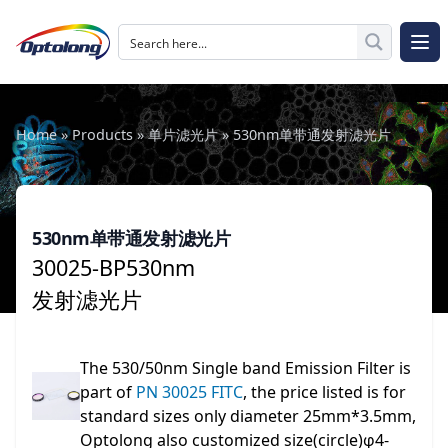
跳至内容
The Logo of Optolong Optics Co., Ltd.
打开
Home
»
Products
»
单片滤光片
»
530nm单带通发射滤光片
530nm单带通发射滤光片
30025-BP530nm
发射滤光片
The 530/50nm Single band Emission Filter is
part of
PN 30025 FITC
, the price listed is for
standard sizes only diameter 25mm*3.5mm,
Optolong also customized size(circle)φ4-