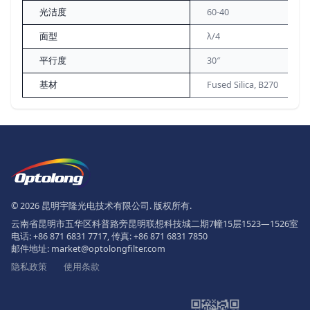
光洁度
60-40
面型
λ/4
平行度
30″
基材
Fused Silica, B270
页脚
The Logo of Optolong Optics Co., 
© 2026 昆明宇隆光电技术有限公司. 版权所有.
云南省昆明市五华区科普路旁昆明联想科技城二期7幢15层1523—1526室
电话:
+86 871 6831 7717
, 传真:
+86 871 6831 7850
邮件地址:
market@optolongfilter.com
隐私政策
使用条款
微信