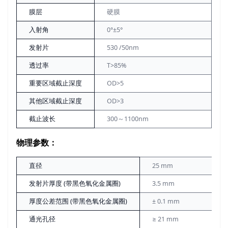
膜层
硬膜
入射角
0°±5°
发射片
530 /50nm
透过率
T>85%
重要区域截止深度
OD>5
其他区域截止深度
OD>3
截止波长
300～1100nm
物理参数：
直径
25 mm
发射片厚度 (带黑色氧化金属圈)
3.5 mm
厚度公差范围 (带黑色氧化金属圈)
± 0.1 mm
通光孔径
≥ 21 mm